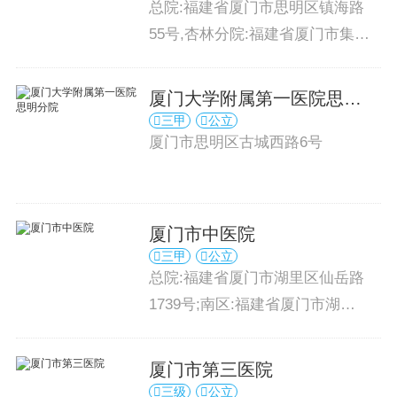
总院:福建省厦门市思明区镇海路
55号,杏林分院:福建省厦门市集美
区洪埭路11号,鼓浪屿分院:福建省
厦门市思明区福建路60号,鹭江社
厦门大学附属第一医院思明
区服务中心:福建省厦门市思明区
三甲
公立
分院
幸福路3~5号,滨海社区医院:福建
厦门市思明区古城西路6号
省厦门市思明区曾厝安上李龙虎
南二里15号
厦门市中医院
三甲
公立
总院:福建省厦门市湖里区仙岳路
1739号;南区:福建省厦门市湖里
区仙岳路辅路,江头建材城正对面;
禾祥东门诊部:福建省厦门市思明
厦门市第三医院
区文园路101号
三级
公立