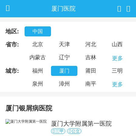
厦门医院
地区:
中国
省市:
北京
天津
河北
山西
内蒙古
辽宁
吉林
更多
城市:
福州
莆田
三明
厦门
泉州
漳州
南平
更多
厦门银屑病医院
厦门大学附属第一医院
三甲
公立