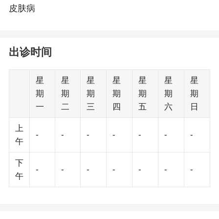
皮肤病
出诊时间
星
星
星
星
星
星
星
期
期
期
期
期
期
期
一
二
三
四
五
六
日
上
-
-
-
-
-
-
-
午
下
-
-
-
-
-
-
-
午