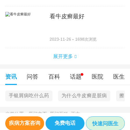
看牛皮癣最好
2023-11-26
1698次浏览
展开更多
资讯
问答
百科
话题
医院
医生
手银屑病吃什么药
为什么牛皮癣是脏病
擦了
当前位置：
厦门主页
>
厦门百科
>
正文
疾病方案咨询
免费电话
快速问医生